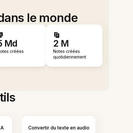
 dans le monde
5 Md
2 M
otes créées
Notes créées
quotidiennement
tils
IA
Convertir du texte en audio