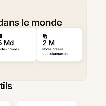
 dans le monde
5 Md
2 M
otes créées
Notes créées
quotidiennement
tils