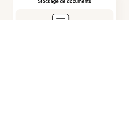
Stockage de documents
Questions fréquemment
posées
Puis-je pixéliser une photo sur
mon téléphone Android ?
Quel outil permet de pixéliser des
photos sur Android ?