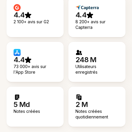
4.4
4.4
2 100+ avis sur G2
8 200+ avis sur
Capterra
4.4
248 M
73 000+ avis sur
Utilisateurs
l'App Store
enregistrés
5 Md
2 M
Notes créées
Notes créées
quotidiennement