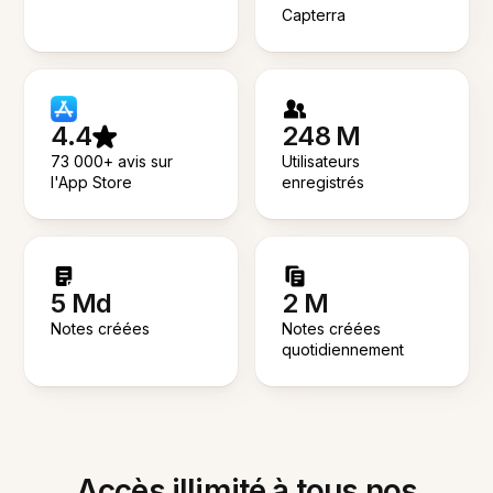
Capterra
4.4
248 M
73 000+ avis sur
Utilisateurs
l'App Store
enregistrés
5 Md
2 M
Notes créées
Notes créées
quotidiennement
Accès illimité à tous nos