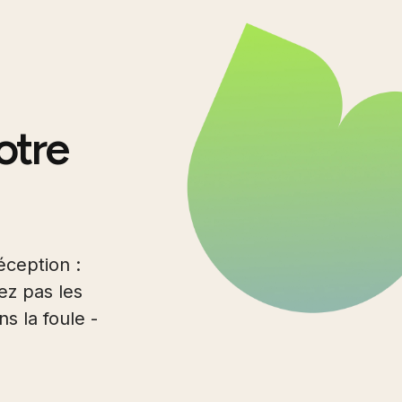
votre
éception :
sez pas les
s la foule -