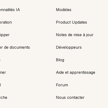
nnalités IA
Modèles
oration
Product Updates
ipper
Notes de mise à jour
er de documents
Développeurs
s
Blog
rier
Aide et apprentissage
l
Forum
rche
Nous contacter