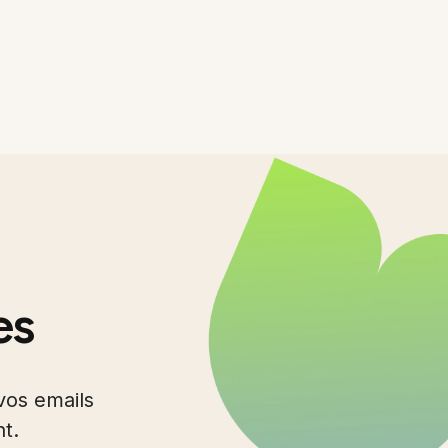
es
vos emails
nt.