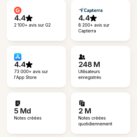
4.4
4.4
2 100+ avis sur G2
8 200+ avis sur
Capterra
4.4
248 M
73 000+ avis sur
Utilisateurs
l'App Store
enregistrés
5 Md
2 M
Notes créées
Notes créées
quotidiennement