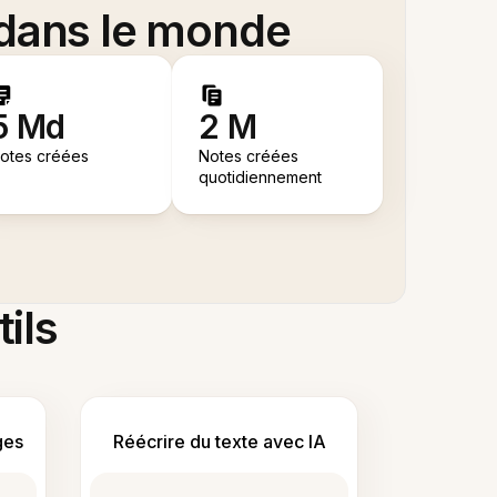
 dans le monde
5 Md
2 M
otes créées
Notes créées
quotidiennement
tils
ges
Réécrire du texte avec IA