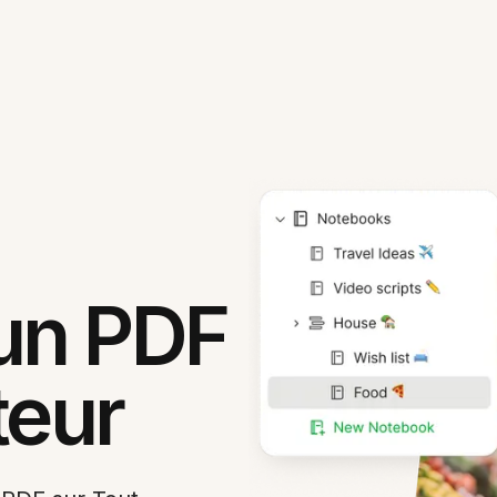
un PDF
teur