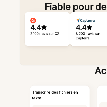
Fiable pour d
4.4
4.4
2 100+ avis sur G2
8 200+ avis sur
Capterra
Acc
Transcrire des fichiers en
texte