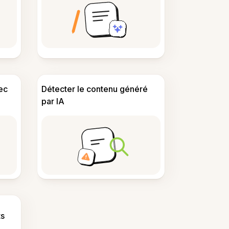
ec
Détecter le contenu généré
par IA
s