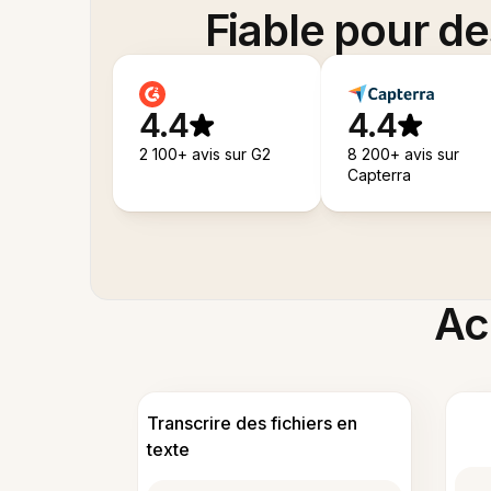
Fiable pour d
4.4
4.4
2 100+ avis sur G2
8 200+ avis sur
Capterra
Acc
Transcrire des fichiers en
texte