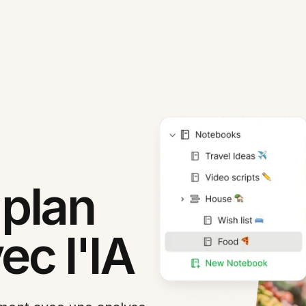
 plan
ec l'IA