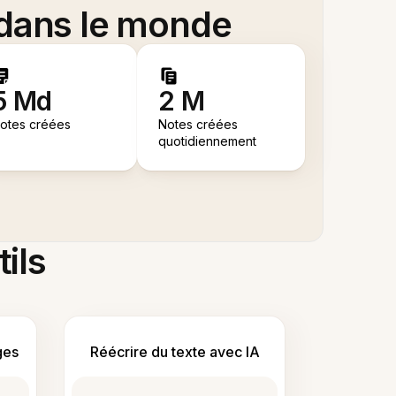
 dans le monde
5 Md
2 M
otes créées
Notes créées
quotidiennement
tils
ges
Réécrire du texte avec IA