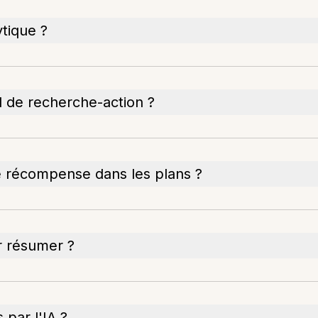
ytique ?
 de recherche-action ?
de récompense dans les plans ?
ur résumer ?
 par l'IA ?