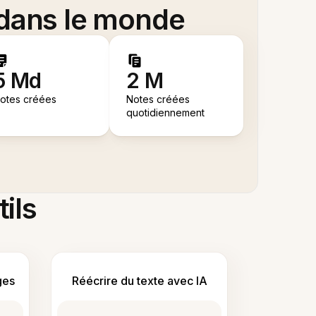
 dans le monde
5 Md
2 M
otes créées
Notes créées
quotidiennement
tils
ges
Réécrire du texte avec IA