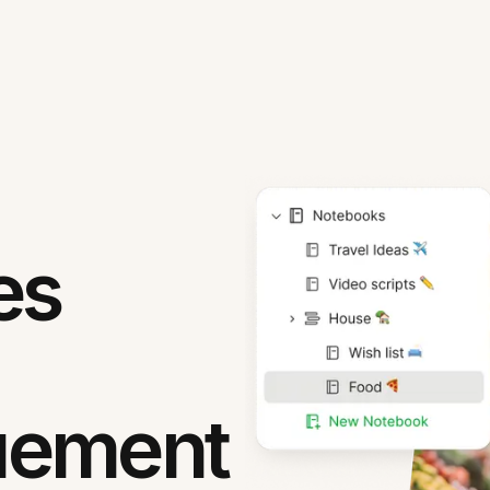
es
uement