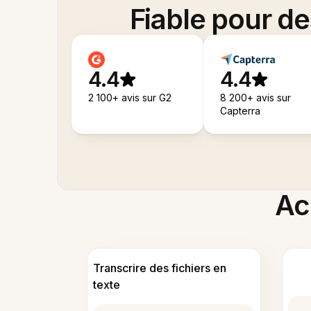
Fiable pour d
4.4
4.4
2 100+ avis sur G2
8 200+ avis sur
Capterra
Acc
Transcrire des fichiers en
texte