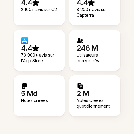
4.4
4.4
2 100+ avis sur G2
8 200+ avis sur
Capterra
4.4
248 M
73 000+ avis sur
Utilisateurs
l'App Store
enregistrés
5 Md
2 M
Notes créées
Notes créées
quotidiennement