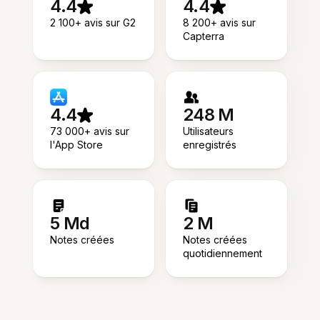
4.4
4.4
2 100+ avis sur G2
8 200+ avis sur
Capterra
4.4
248 M
73 000+ avis sur
Utilisateurs
l'App Store
enregistrés
5 Md
2 M
Notes créées
Notes créées
quotidiennement