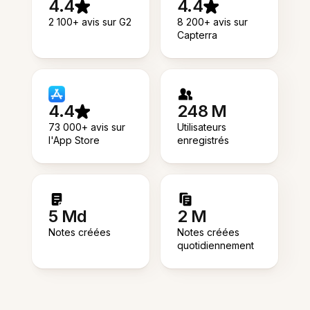
4.4
4.4
2 100+ avis sur G2
8 200+ avis sur
Capterra
4.4
248 M
73 000+ avis sur
Utilisateurs
l'App Store
enregistrés
5 Md
2 M
Notes créées
Notes créées
quotidiennement