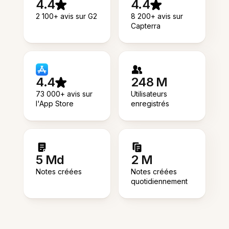
4.4
4.4
2 100+ avis sur G2
8 200+ avis sur
Capterra
4.4
248 M
73 000+ avis sur
Utilisateurs
l'App Store
enregistrés
5 Md
2 M
Notes créées
Notes créées
quotidiennement