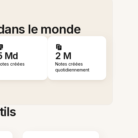
 dans le monde
5 Md
2 M
otes créées
Notes créées
quotidiennement
tils