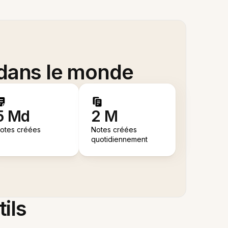
 dans le monde
5 Md
2 M
otes créées
Notes créées
quotidiennement
tils