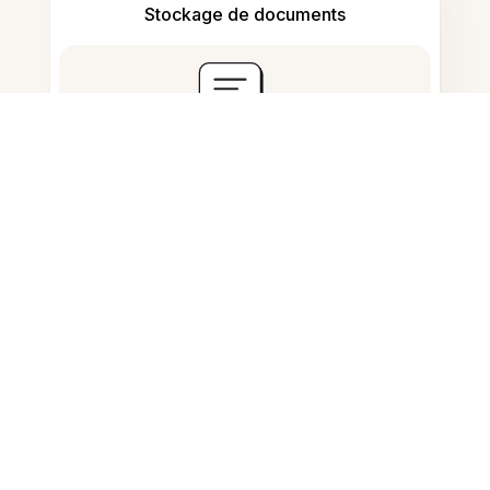
Stockage de documents
Questions fréquemment
posées
Comment transformer une image
en PDF ?
Puis-je insérer une image dans un
PDF gratuitement ?