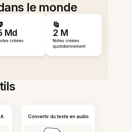
 dans le monde
5 Md
2 M
otes créées
Notes créées
quotidiennement
tils
IA
Convertir du texte en audio