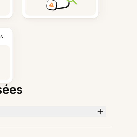
s
sées