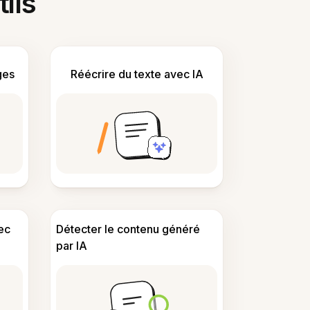
tils
ges
Réécrire du texte avec IA
ec
Détecter le contenu généré
par IA