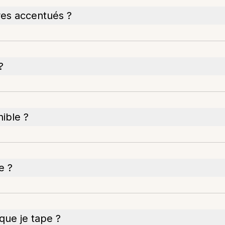
es accentués ?
?
nible ?
e ?
que je tape ?