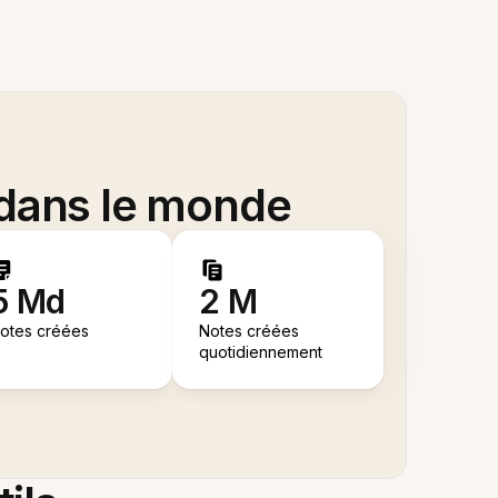
 dans le monde
5 Md
2 M
otes créées
Notes créées
quotidiennement