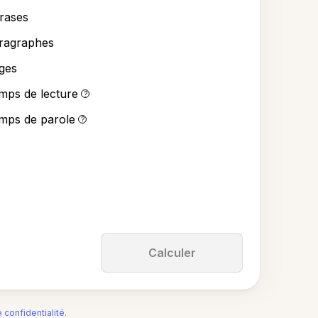
rases
ragraphes
ges
mps de lecture
?
mps de parole
?
Calculer
e confidentialité
.