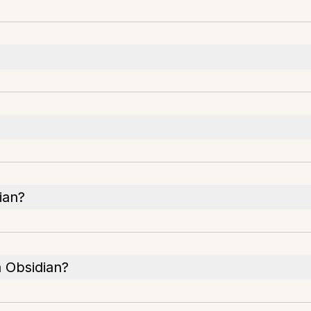
ian?
a Obsidian?