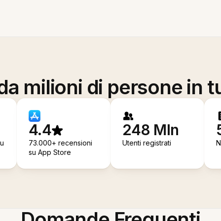
a milioni di persone in t
4.4
248 Mln
su
73.000+ recensioni
Utenti registrati
N
su App Store
Domande Frequenti