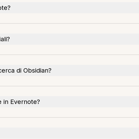
ote?
ali?
cerca di Obsidian?
e in Evernote?