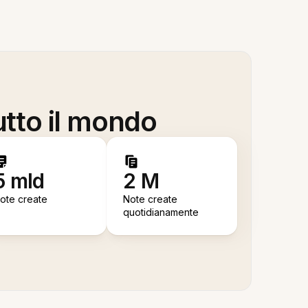
utto il mondo
5 mld
2 M
ote create
Note create
quotidianamente