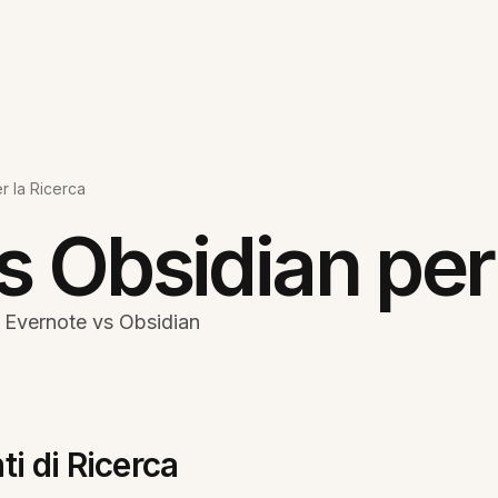
r la Ricerca
s Obsidian per 
a: Evernote vs Obsidian
ti di Ricerca