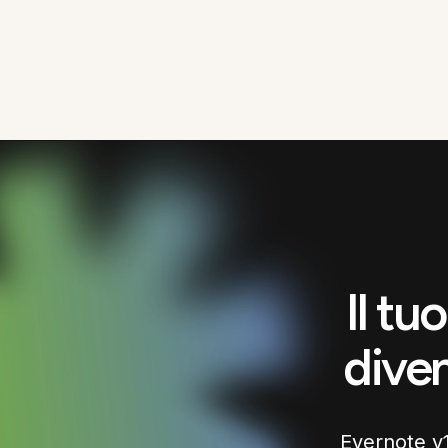
Il tu
diven
Evernote v11