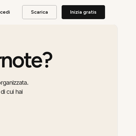
cedi
Scarica
Inizia gratis
rnote?
organizzata.
di cui hai