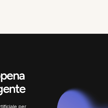
appena
igente
tificiale per