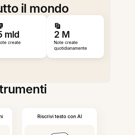
utto il mondo
5 mld
2 M
ote create
Note create
quotidianamente
 strumenti
ni
Riscrivi testo con AI