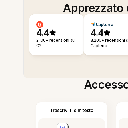
Apprezzato d
4.4
4.4
2.100+ recensioni su
8.200+ recensioni 
G2
Capterra
Accesso i
Trascrivi file in testo