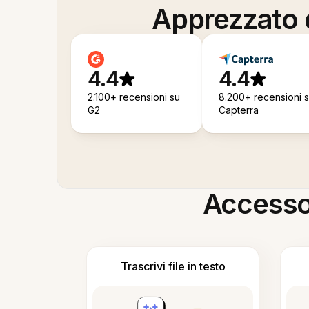
Apprezzato d
4.4
4.4
2.100+ recensioni su
8.200+ recensioni 
G2
Capterra
Accesso i
Trascrivi file in testo