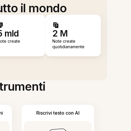
utto il mondo
5 mld
2 M
ote create
Note create
quotidianamente
 strumenti
ni
Riscrivi testo con AI