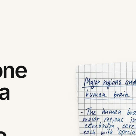
one
la
e