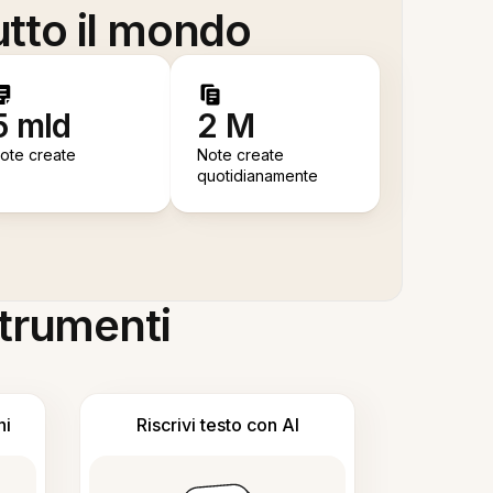
utto il mondo
5 mld
2 M
ote create
Note create
quotidianamente
 strumenti
ni
Riscrivi testo con AI