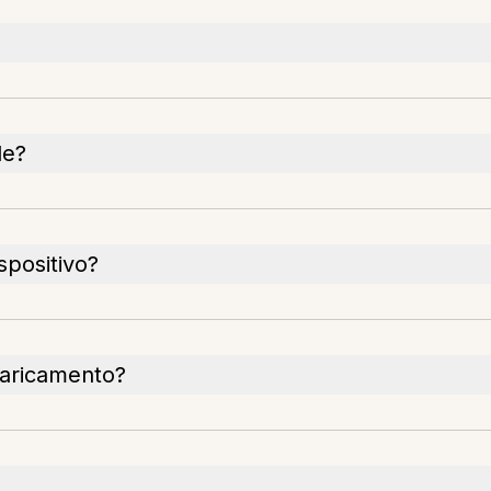
le?
spositivo?
 caricamento?