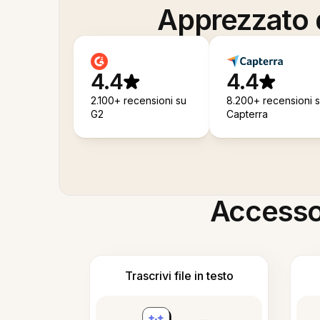
Apprezzato d
4.4
4.4
2.100+ recensioni su
8.200+ recensioni 
G2
Capterra
Accesso i
Trascrivi file in testo