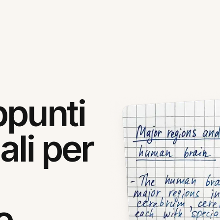
ppunti
ali per
e