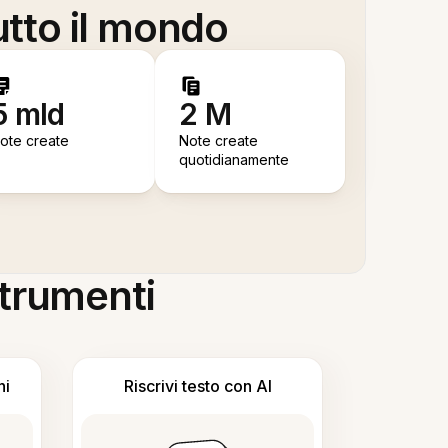
utto il mondo
5 mld
2 M
ote create
Note create
quotidianamente
 strumenti
ni
Riscrivi testo con AI