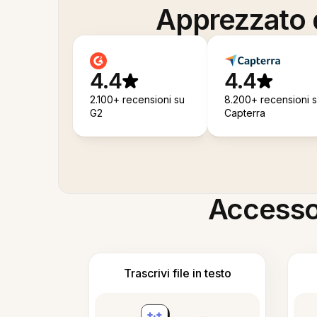
Apprezzato d
4.4
4.4
2.100+ recensioni su
8.200+ recensioni 
G2
Capterra
Accesso i
Trascrivi file in testo