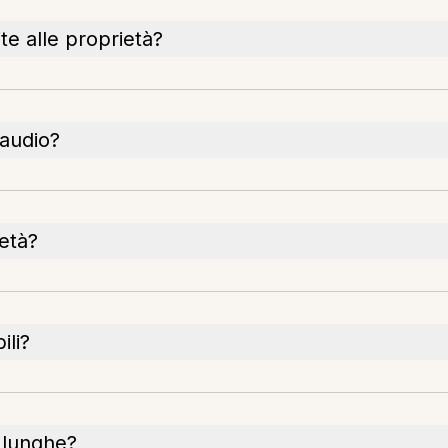
e alle proprietà?
 audio?
età?
ili?
i lunghe?