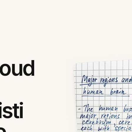
loud
sti
e