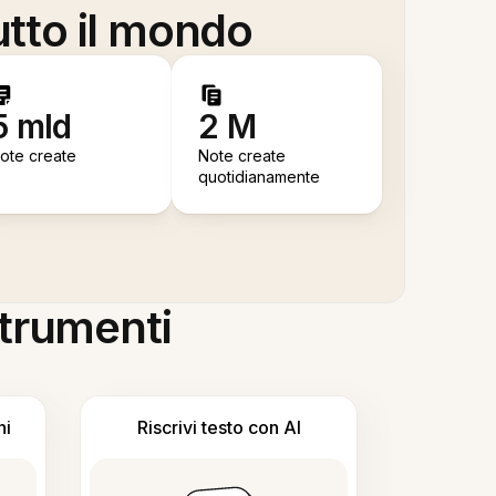
utto il mondo
5 mld
2 M
ote create
Note create
quotidianamente
 strumenti
ni
Riscrivi testo con AI