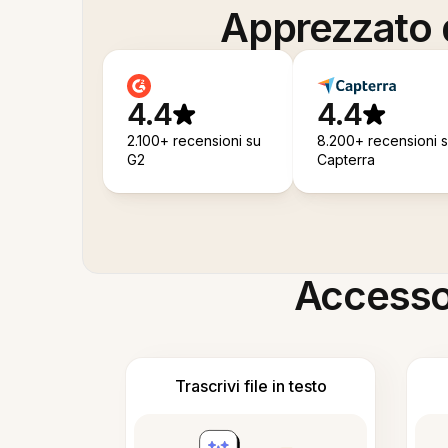
Apprezzato d
4.4
4.4
2.100+ recensioni su
8.200+ recensioni 
G2
Capterra
Accesso i
Trascrivi file in testo