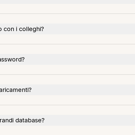
 con i colleghi?
password?
caricamenti?
grandi database?