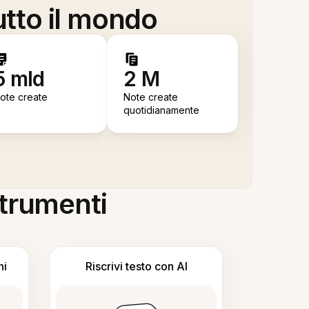
utto il mondo
5 mld
2 M
ote create
Note create
quotidianamente
 strumenti
ni
Riscrivi testo con AI