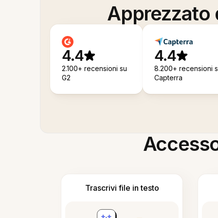
Apprezzato d
4.4
4.4
2.100+ recensioni su
8.200+ recensioni 
G2
Capterra
Accesso i
Trascrivi file in testo