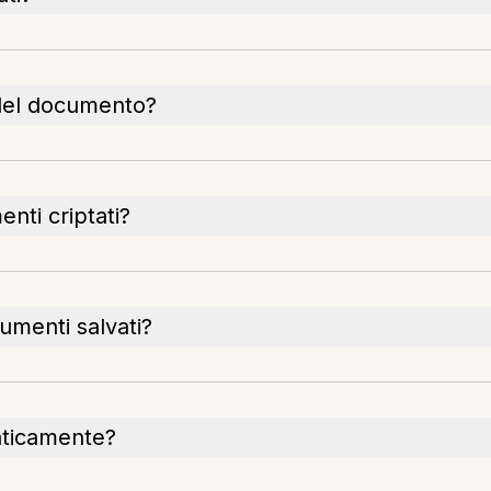
à del documento?
nti criptati?
umenti salvati?
aticamente?