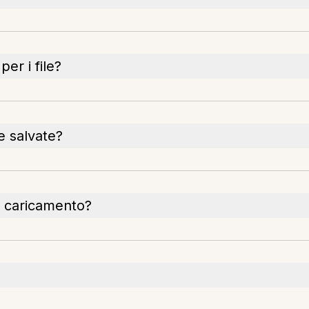
er i file?
e salvate?
il caricamento?