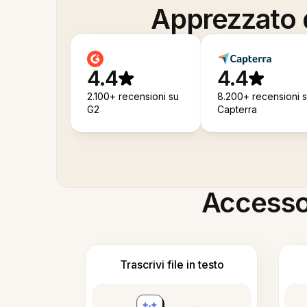
Apprezzato d
4.4
4.4
2.100+ recensioni su
8.200+ recensioni 
G2
Capterra
Accesso i
Trascrivi file in testo