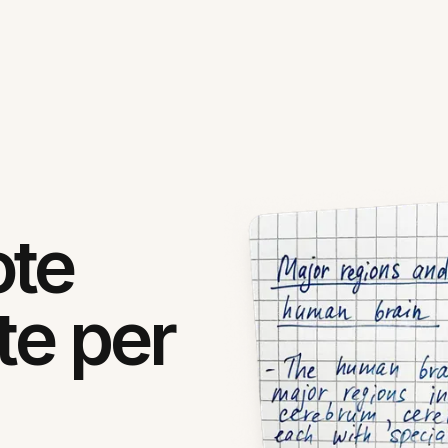
ote
te per