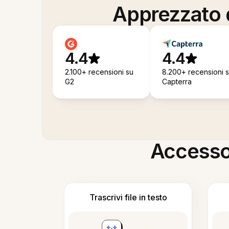
Apprezzato d
4.4
4.4
2.100+ recensioni su
8.200+ recensioni 
G2
Capterra
Accesso i
Trascrivi file in testo