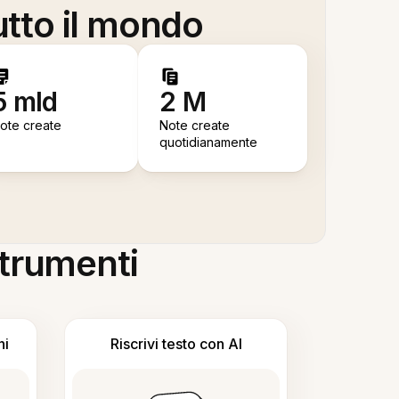
utto il mondo
5 mld
2 M
ote create
Note create
quotidianamente
 strumenti
ni
Riscrivi testo con AI