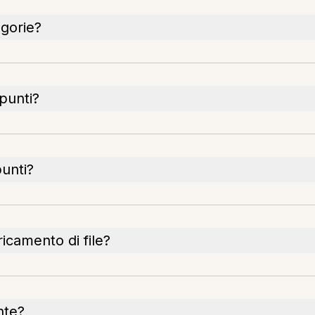
egorie?
ppunti?
unti?
icamento di file?
nte?