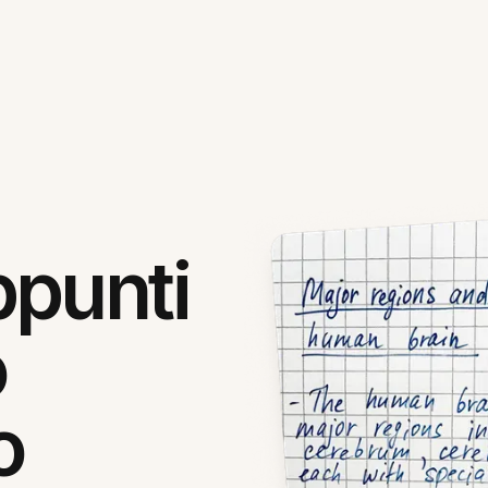
ppunti
o
o