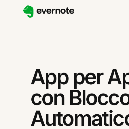
App per A
con Blocc
Automatic