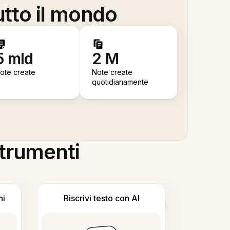
utto il mondo
5 mld
2 M
ote create
Note create
quotidianamente
 strumenti
ni
Riscrivi testo con AI