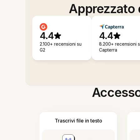
Apprezzato d
4.4
4.4
2.100+ recensioni su
8.200+ recensioni 
G2
Capterra
Accesso i
Trascrivi file in testo