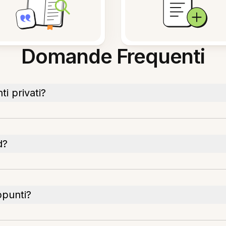
Domande Frequenti
i privati?
d?
ppunti?