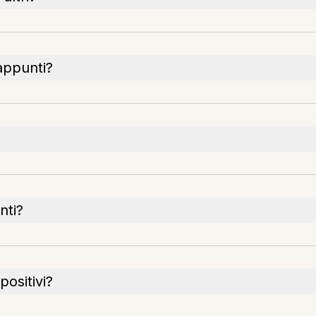
appunti?
?
nti?
positivi?