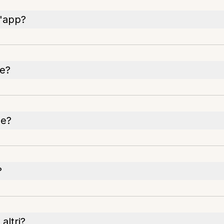
l'app?
ne?
ne?
?
altri?