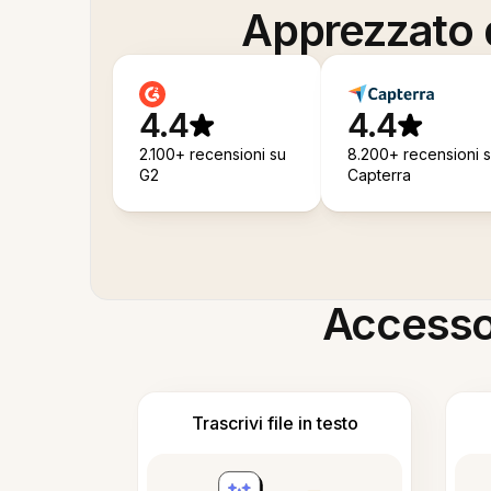
Apprezzato d
4.4
4.4
2.100+ recensioni su
8.200+ recensioni 
G2
Capterra
Accesso i
Trascrivi file in testo