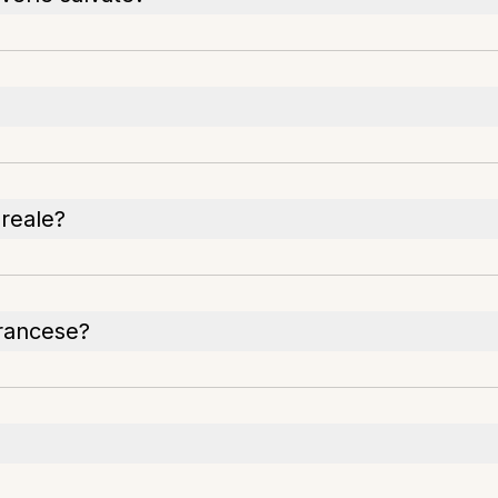
 reale?
francese?