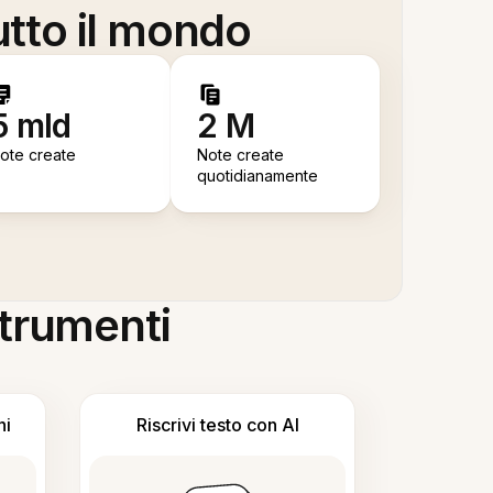
utto il mondo
5 mld
2 M
ote create
Note create
quotidianamente
 strumenti
ni
Riscrivi testo con AI