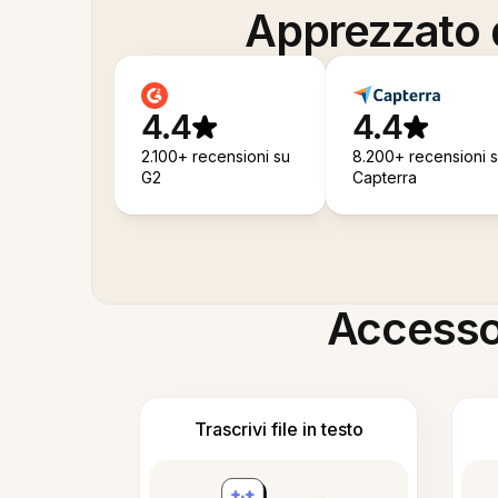
Apprezzato d
4.4
4.4
2.100+ recensioni su
8.200+ recensioni 
G2
Capterra
Accesso i
Trascrivi file in testo