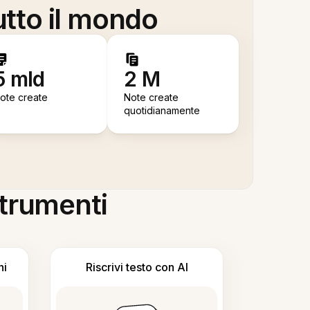
utto il mondo
5 mld
2 M
ote create
Note create
quotidianamente
 strumenti
ni
Riscrivi testo con AI