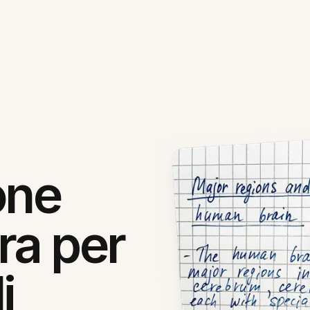
one
ra per
i