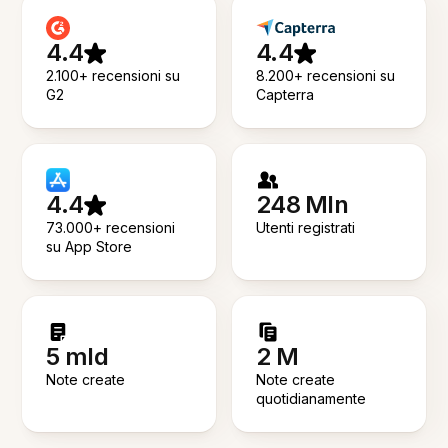
4.4
4.4
2.100+ recensioni su
8.200+ recensioni su
G2
Capterra
4.4
248 Mln
73.000+ recensioni
Utenti registrati
su App Store
5 mld
2 M
Note create
Note create
quotidianamente