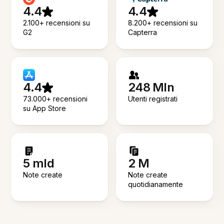
4.4
4.4
2.100+ recensioni su
8.200+ recensioni su
G2
Capterra
4.4
248 Mln
73.000+ recensioni
Utenti registrati
su App Store
5 mld
2 M
Note create
Note create
quotidianamente