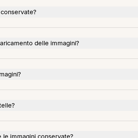
 conservate?
aricamento delle immagini?
magini?
telle?
e le immagini conservate?