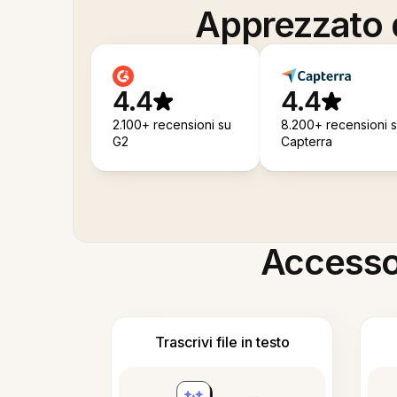
Apprezzato d
4.4
4.4
2.100+ recensioni su
8.200+ recensioni 
G2
Capterra
Accesso i
Trascrivi file in testo