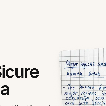
icure
za