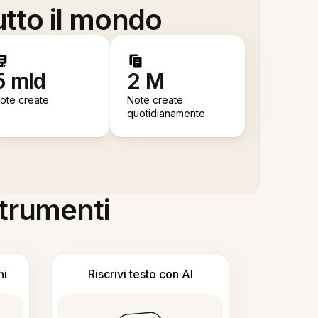
utto il mondo
5 mld
2 M
ote create
Note create
quotidianamente
 strumenti
ni
Riscrivi testo con AI