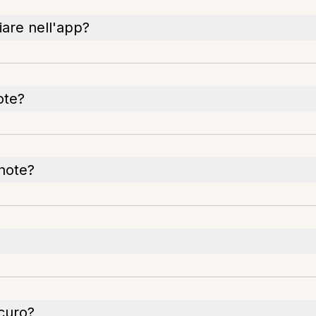
viare nell'app?
ote?
 note?
curo?