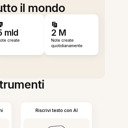
utto il mondo
5 mld
2 M
ote create
Note create
quotidianamente
 strumenti
ni
Riscrivi testo con AI