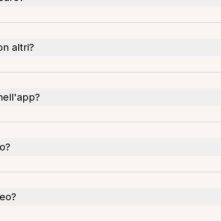
n altri?
nell'app?
no?
deo?