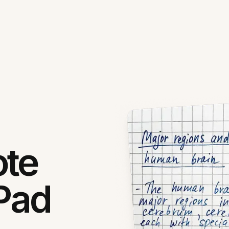
ote
iPad