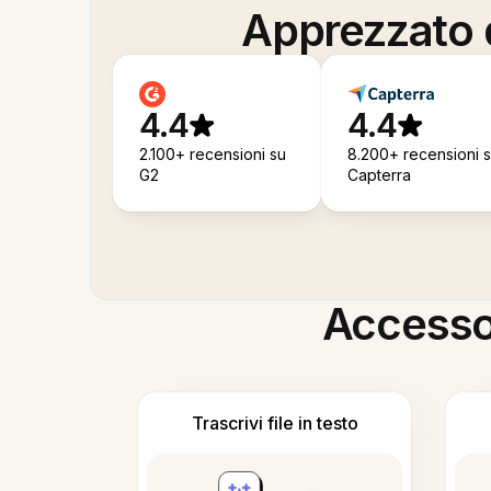
Apprezzato d
4.4
4.4
2.100+ recensioni su
8.200+ recensioni 
G2
Capterra
Accesso i
Trascrivi file in testo