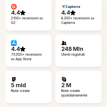
4.4
4.4
2.100+ recensioni su
8.200+ recensioni su
G2
Capterra
4.4
248 Mln
73.000+ recensioni
Utenti registrati
su App Store
5 mld
2 M
Note create
Note create
quotidianamente