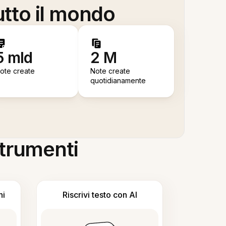
utto il mondo
5 mld
2 M
ote create
Note create
quotidianamente
 strumenti
ni
Riscrivi testo con AI