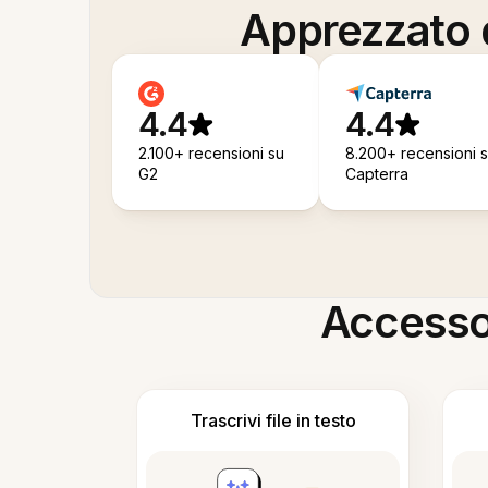
Apprezzato d
4.4
4.4
2.100+ recensioni su
8.200+ recensioni 
G2
Capterra
Accesso i
Trascrivi file in testo