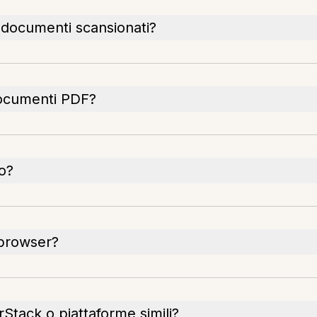
 i documenti scansionati?
ocumenti PDF?
to?
 browser?
Stack o piattaforme simili?