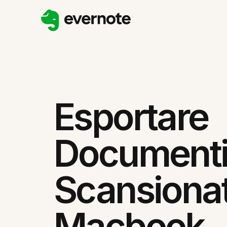
Esportare
Document
Scansionat
Macbook