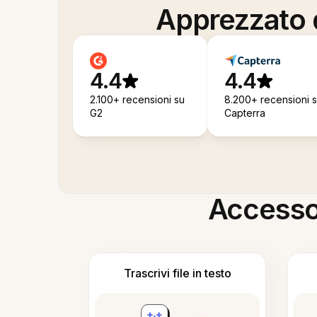
Apprezzato d
4.4
4.4
2.100+ recensioni su
8.200+ recensioni 
G2
Capterra
Accesso i
Trascrivi file in testo