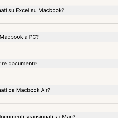
ati su Excel su Macbook?
a Macbook a PC?
rire documenti?
ati da Macbook Air?
i documenti scansionati su Mac?