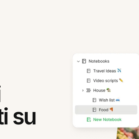
i
i su