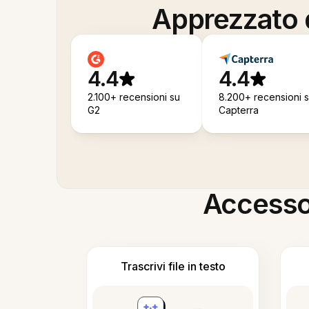
Apprezzato d
4.4
4.4
2.100+ recensioni su
8.200+ recensioni 
G2
Capterra
Accesso i
Trascrivi file in testo