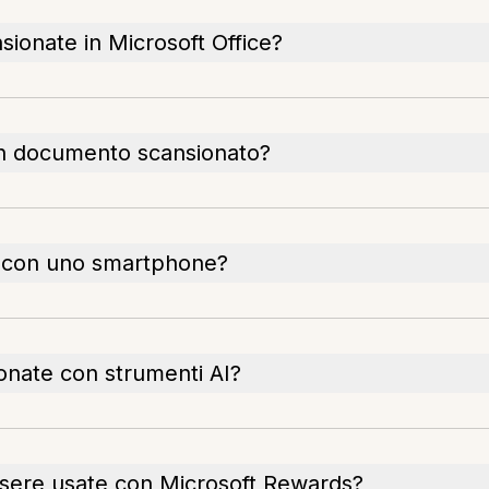
nsionate in Microsoft Office?
n documento scansionato?
ne con uno smartphone?
onate con strumenti AI?
sere usate con Microsoft Rewards?