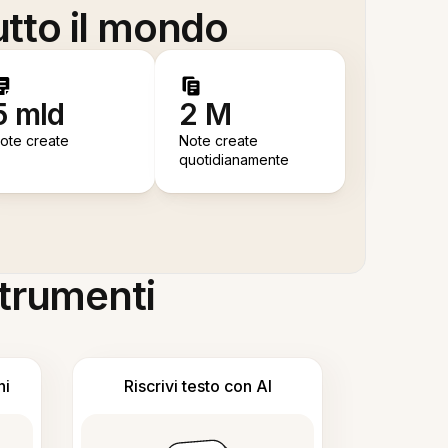
utto il mondo
5 mld
2 M
ote create
Note create
quotidianamente
 strumenti
ni
Riscrivi testo con AI