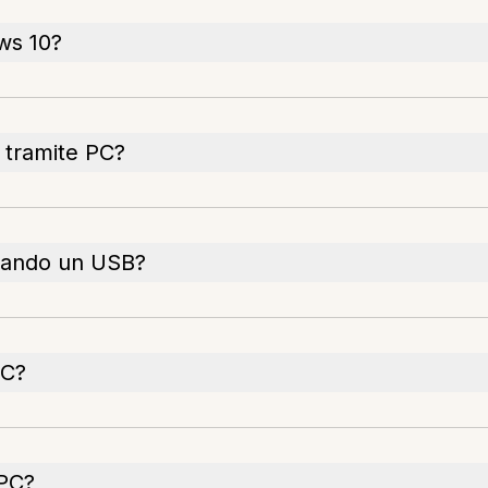
ws 10?
 tramite PC?
usando un USB?
PC?
 PC?