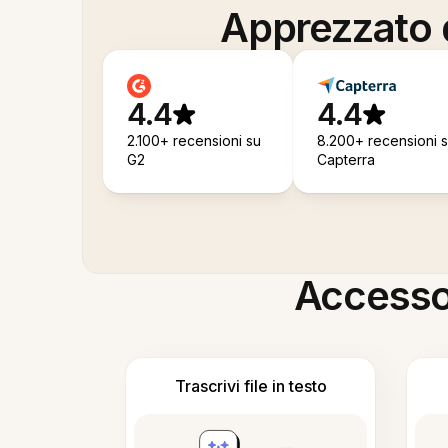
Apprezzato d
4.4
4.4
2.100+ recensioni su
8.200+ recensioni 
G2
Capterra
Accesso i
Trascrivi file in testo