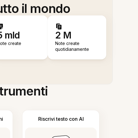
utto il mondo
5 mld
2 M
ote create
Note create
quotidianamente
 strumenti
ni
Riscrivi testo con AI