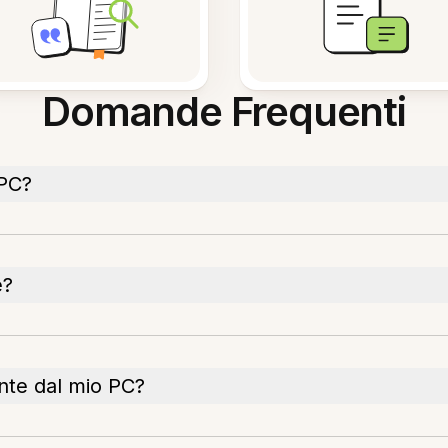
Domande Frequenti
 PC?
e?
ente dal mio PC?