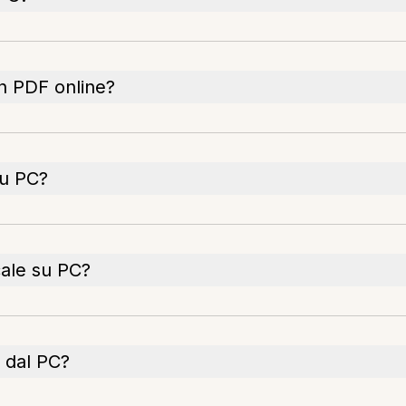
un PDF online?
u PC?
cale su PC?
 dal PC?