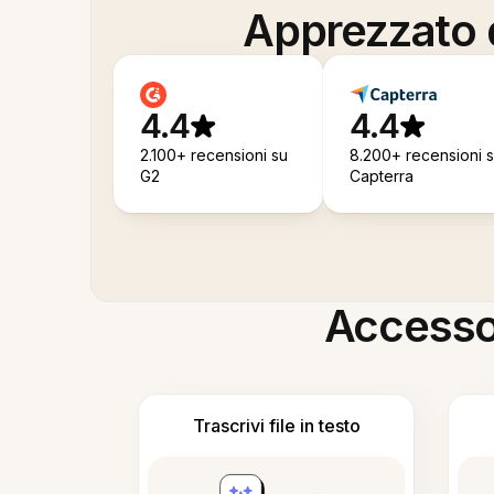
Apprezzato d
4.4
4.4
2.100+ recensioni su
8.200+ recensioni 
G2
Capterra
Accesso i
Trascrivi file in testo