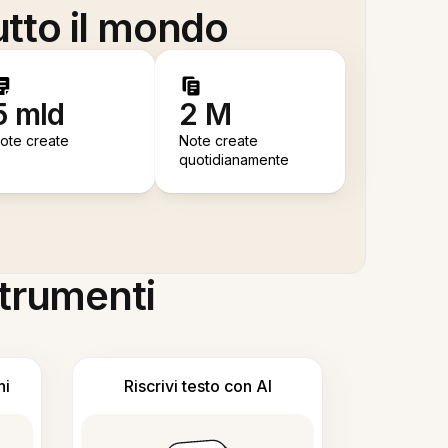
utto il mondo
5 mld
2 M
ote create
Note create
quotidianamente
 strumenti
ni
Riscrivi testo con AI