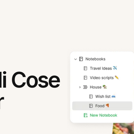
di Cose
r