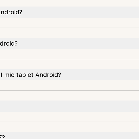
Android?
droid?
l mio tablet Android?
F?