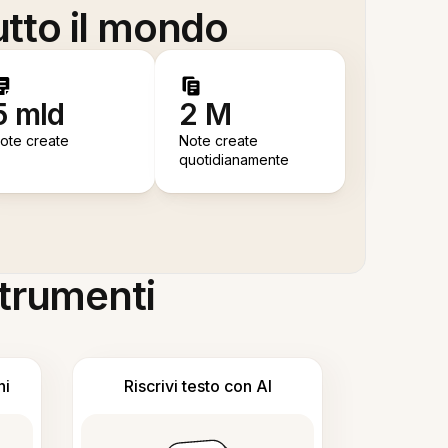
utto il mondo
5 mld
2 M
ote create
Note create
quotidianamente
 strumenti
ni
Riscrivi testo con AI