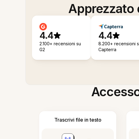
Apprezzato d
4.4
4.4
2.100+ recensioni su
8.200+ recensioni 
G2
Capterra
Accesso i
Trascrivi file in testo