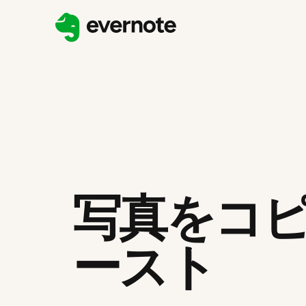
写真をコ
ースト