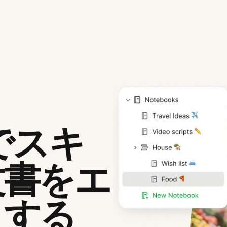
kでスキ
文書をエ
トする