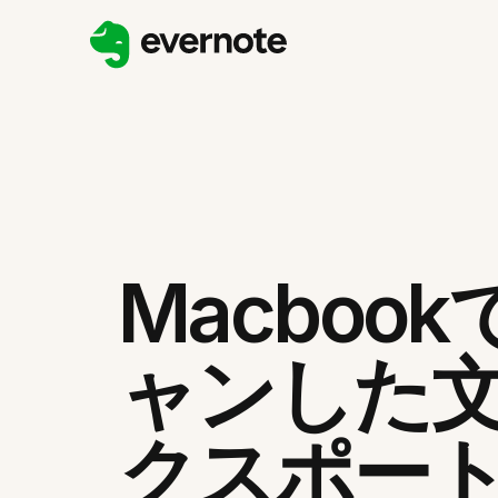
Macboo
ャンした
クスポー