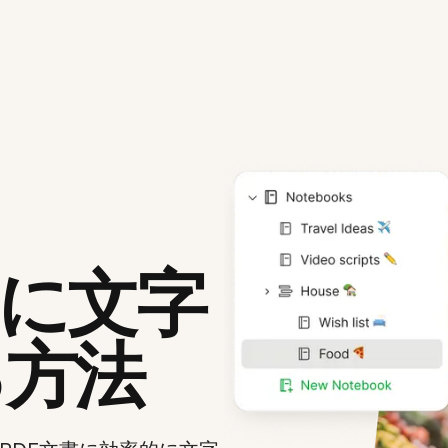
Fに文字
る方法