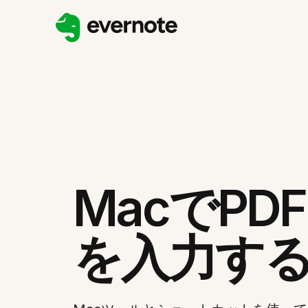
MacでPD
を入力す