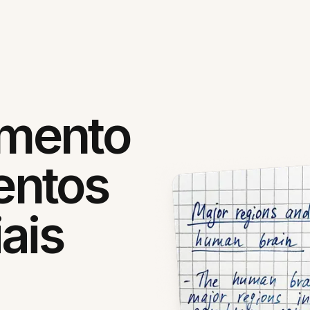
mento
entos
ais