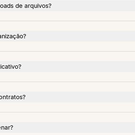
oads de arquivos?
anização?
icativo?
ontratos?
enar?