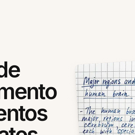
 de
mento
entos
atos