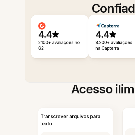
Confiad
4.4
4.4
2.100+ avaliações no
8.200+ avaliações
G2
na Capterra
Acesso ilim
Transcrever arquivos para
texto