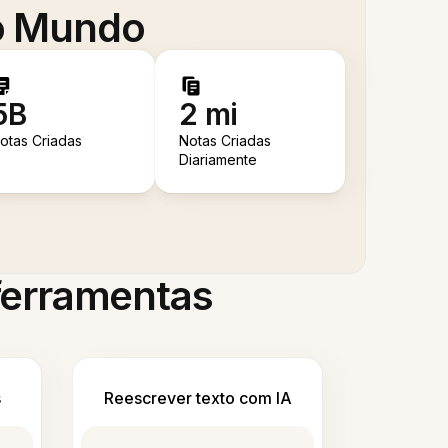
 o Mundo
5B
2 mi
otas Criadas
Notas Criadas
Diariamente
 ferramentas
s
Reescrever texto com IA