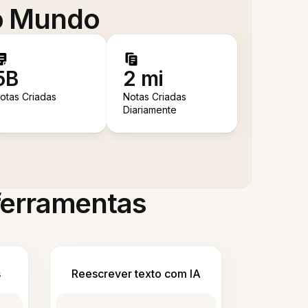
 o Mundo
5B
2 mi
otas Criadas
Notas Criadas
Diariamente
 ferramentas
s
Reescrever texto com IA