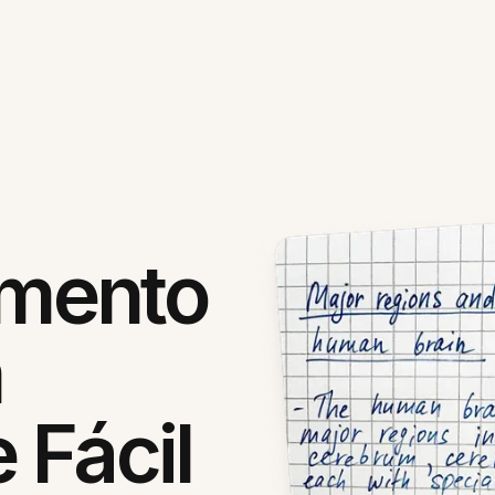
mento
m
 Fácil