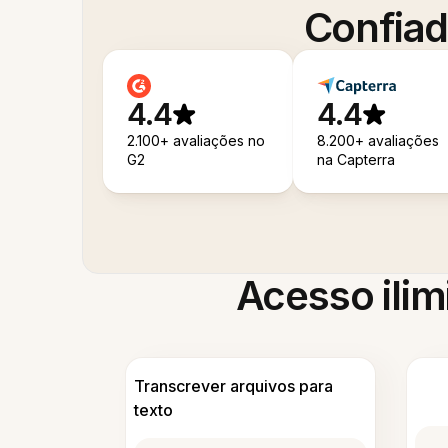
Confiad
4.4
4.4
2.100+ avaliações no
8.200+ avaliações
G2
na Capterra
Acesso ilim
Transcrever arquivos para
texto