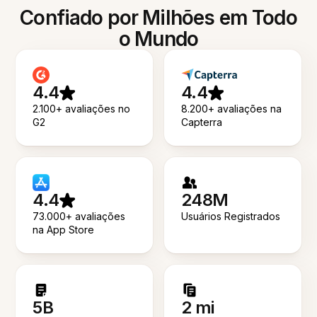
Confiado por Milhões em Todo
o Mundo
4.4
4.4
2.100+ avaliações no
8.200+ avaliações na
G2
Capterra
4.4
248M
73.000+ avaliações
Usuários Registrados
na App Store
5B
2 mi